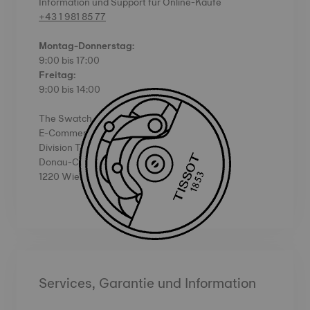
Information und Support für Online-Käufe
+43 1 981 85 77
Montag-Donnerstag:
9:00 bis 17:00
Freitag:
9:00 bis 14:00
The Swatch Group (Österreich) GmbH
E-Commerce
Division Tissot
Donau-City-Straße 11
1220 Wien
Services, Garantie und Information