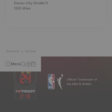
Donau-City-Straße 11
1220 Wien
Startseite
Kontakt
Menü
Official Timekeeper of
the NBA & WNBA
21
:
32