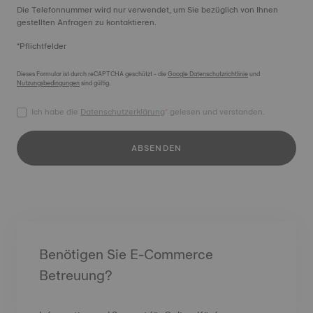
Die Telefonnummer wird nur verwendet, um Sie bezüglich von Ihnen
gestellten Anfragen zu kontaktieren.
*Pflichtfelder
Dieses Formular ist durch reCAPTCHA geschützt - die
Google Datenschutzrichtlinie
und
Nutzungsbedingungen
sind gültig.
Ich habe die
Datenschutzerklärung
*
gelesen und verstanden.
ABSENDEN
Benötigen Sie E-Commerce
Betreuung?