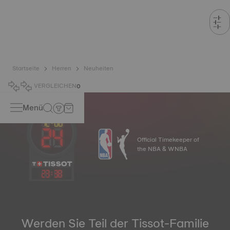
Startseite
Herren
Neuheiten
VERGLEICHEN
0
Menü
Official Timekeeper of
the NBA & WNBA
23
:
38
Werden Sie Teil der Tissot-Familie