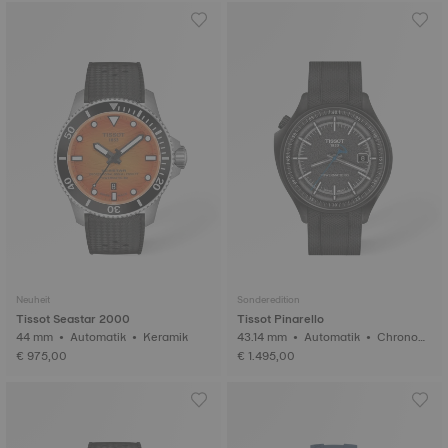
Neuheit
Sonderedition
Tissot Seastar 2000
Tissot Pinarello
44 mm • Automatik • Keramik
43.14 mm • Automatik • Chronom
eter (COSC) • Geschmiedetes Car
€ 975,00
€ 1.495,00
bon