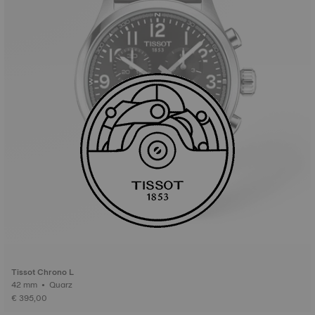
Tissot Chrono L
42 mm • Quarz
€ 395,00