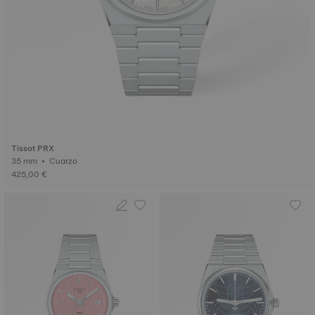
Tissot PRX
35 mm • Cuarzo
425,00 €