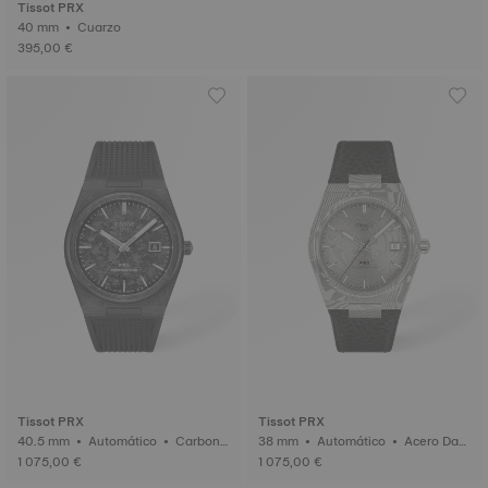
Tissot PRX
40 mm • Cuarzo
395,00 €
Tissot PRX
Tissot PRX
40.5 mm • Automático • Carbono
38 mm • Automático • Acero Dam
forjado
asco
1 075,00 €
1 075,00 €