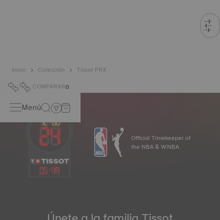
Inicio
Colección
Tissot PRX
COMPARAR
0
Menú
Official Timekeeper of
the NBA & WNBA
05
:
49
Únete a la familia Tissot