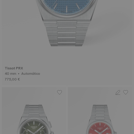
Tissot PRX
40 mm • Automático
775,00 €