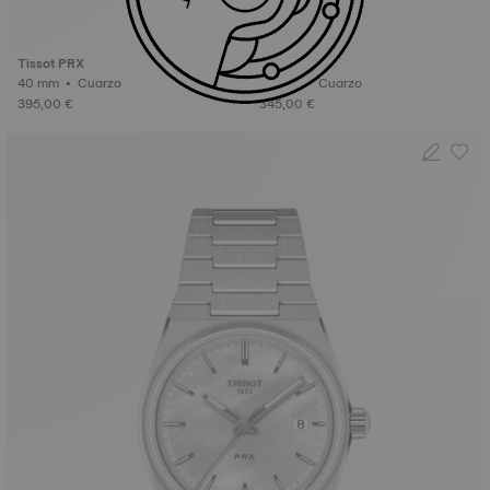
Tissot PRX
Tissot PRX
40 mm • Cuarzo
25 mm • Cuarzo
395,00 €
345,00 €