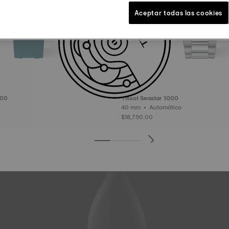
Aceptar todas las cookies
000
Tissot Seastar 1000
40 mm • Automático
$18,750.00