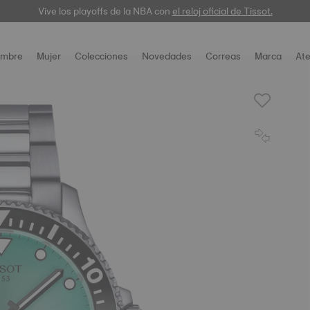
Vive los playoffs de la NBA con
el reloj oficial de Tissot.
mbre
Mujer
Colecciones
Novedades
Correas
Marca
Ate