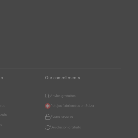
to
Our commitments
Envíos gratuitos
rrea
Relojes fabricados en Suiza
ución
Pagos seguros
os
Devolución gratuita