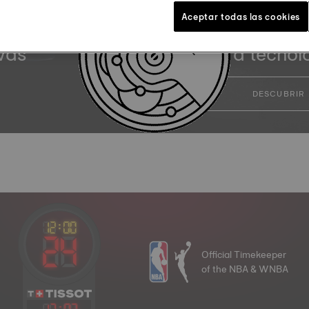
Aceptar todas las cookies
vas
Nuestra tecnol
DESCUBRIR
Official Timekeeper
of the NBA & WNBA