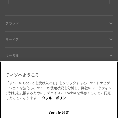
ブランド
サービス
リーガル
ヘルプ ＆ コンタクト
ティソへようこそ
「すべての Cookie を受け入れる」をクリックすると、サイトナビゲ
お客様へのお約束
ーションを強化し、サイトの使用状況を分析し、弊社のマーケティン
グ活動を支援するために、デバイスに Cookie を保存することに同意
したことになります。
クッキーポリシー
Cookie 設定
公式SNSをフォローする