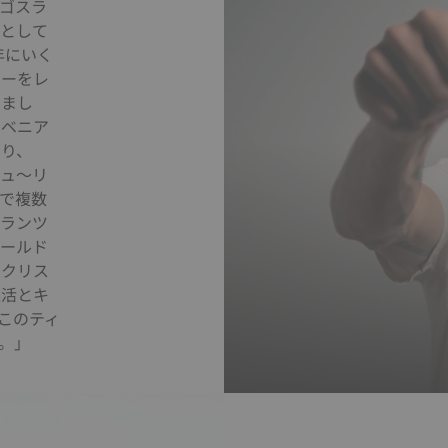
ゴスラ
ーとして
年にいく
キーをレ
しまし
ロベニア
わり、
ニュ〜リ
で複数
グランツ
ワールド
イクリス
生活とキ
このティ
。」