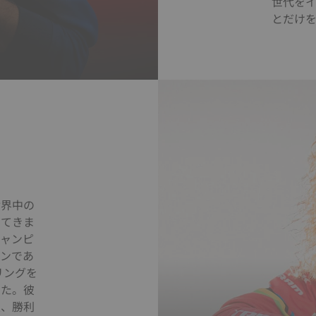
世代を
とだけ
世界中の
めてきま
チャンピ
オンであ
リングを
した。彼
望、勝利