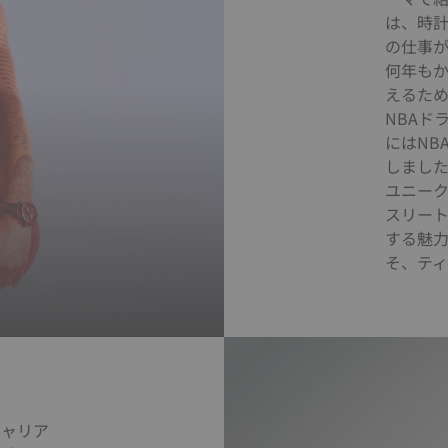
は、時
の仕事
何年も
えるため
NBAド
にはNB
しました
ユニー
スリー
する魅
そ、テ
キャリア