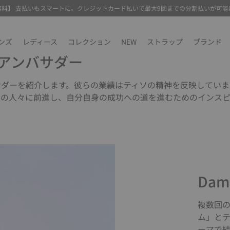
無料】 支払いもスマートに。クレジットカード払いで最大9回までの分割払いが可能
ンズ
レディース
コレクション
NEW
ストラップ
ブランド
T アンバサダー
サダーを紹介します。彼らの業績はティソの精神を反映していま
ての人々に前進し、自分自身の成功への道を進むためのインス
Dami
複数回の
ム」と
ーマで