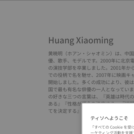
Huang Xiaoming
黄暁明（ホアン・シャオミン）は、中
優、歌手、モデルです。2000年に北京
の演技学部を卒業しました。2001年か
での役柄で名を馳せ、2007年に映画キ
開始しました。多くの成功により、彼
国で最も有名な俳優の一人となっていま
の好きな三つの言葉は、『英雄は時代
ある』『性格が運命を決定する』『細
てを決定する』です。」
ティソへようこそ
「すべての Cookie
ーケティング活動を支援す