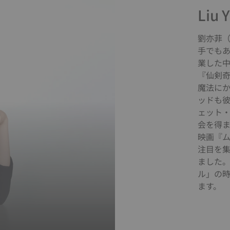
Liu Y
劉亦菲
手でも
業した
『仙剣
魔法に
ッドも
ェット
会を得ま
映画『
注目を
ました
ル」の
ます。