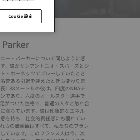
Cookie 設定
 Parker
トニー・パーカーについて同じように感
ます。彼がサンアントニオ・スパーズとシ
ット・ホーネッツでプレーしていたとき
、名誉ある引退を迎えたときも変わりま
長1.88メートルの彼は、四度のNBAチ
オンであり、六度のオールスター選手で
に足がついた性格で、普通の人々と触れ合
意に満ちています。彼は印象的なエネル
決意を持ち、社会的責任感にも優れてい
これらの価値観はすべて、私たちのブラン
有しています。このフランス人は今、次