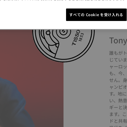
すべての Cookie を受け入れる
Tony
誰もが
じてい
ャーロ
も、今
せん。身
ャンピ
す。地
い、熱
ギーと
ます。
ドと共