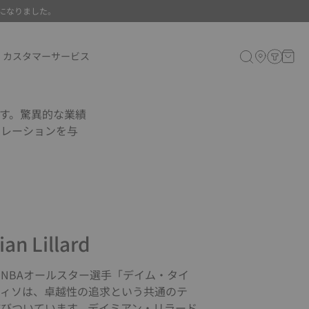
になりました。
カスタマーサービス
す。驚異的な業績
ピレーションを与
an Lillard
NBAオールスター選手「デイム・タイ
ティソは、卓越性の追求という共通のテ
結びついています。デイミアン・リラード