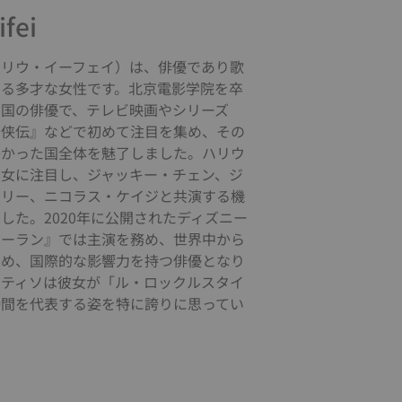
ifei
（リウ・イーフェイ）は、俳優であり歌
ある多才な女性です。北京電影学院を卒
中国の俳優で、テレビ映画やシリーズ
奇侠伝』などで初めて注目を集め、その
かかった国全体を魅了しました。ハリウ
彼女に注目し、ジャッキー・チェン、ジ
・リー、ニコラス・ケイジと共演する機
した。2020年に公開されたディズニー
ムーラン』では主演を務め、世界中から
集め、国際的な影響力を持つ俳優となり
。ティソは彼女が「ル・ロックルスタイ
時間を代表する姿を特に誇りに思ってい