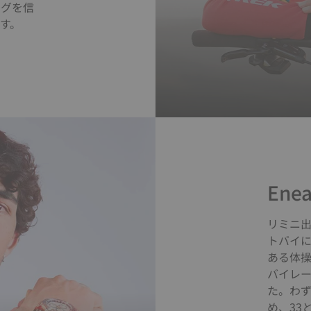
ングを信
す。
Enea
リミニ
トバイ
ある体
バイレ
た。わず
め、33