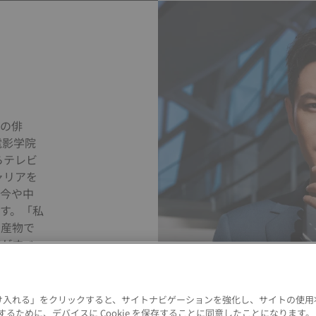
国の俳
電影学院
らテレビ
ャリアを
は今や中
す。「私
の産物で
部がすべ
 を受け入れる」をクリックすると、サイトナビゲーションを強化し、サイトの使
るために、デバイスに Cookie を保存することに同意したことになります