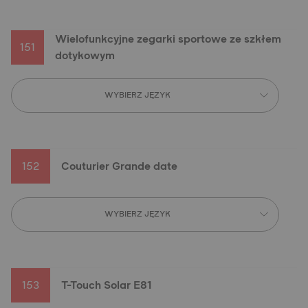
Wielofunkcyjne zegarki sportowe ze szkłem
151
dotykowym
WYBIERZ JĘZYK
152
Couturier Grande date
WYBIERZ JĘZYK
153
T-Touch Solar E81