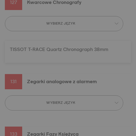
127
Kwarcowe Chronografy
WYBIERZ JĘZYK
TISSOT T-RACE Quartz Chronograph 38mm
131
Zegarki analogowe z alarmem
WYBIERZ JĘZYK
133
Zegarki Fazy Księżyca