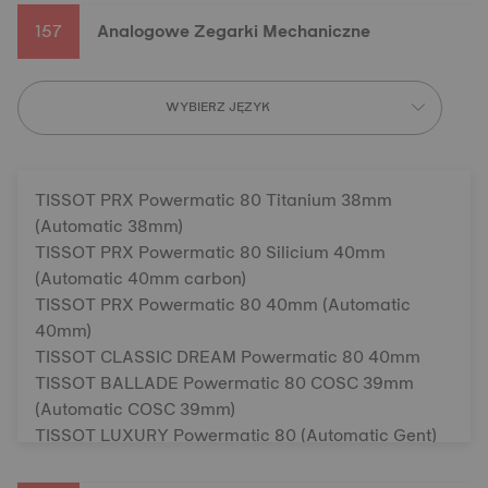
TISSOT GENTLEMAN Quartz
157
Analogowe Zegarki Mechaniczne
TISSOT SEASTAR 1000 Quartz 40mm
TISSOT CLASSIC DREAM Quartz Lady
TISSOT TRADITION Gent
WYBIERZ JĘZYK
TISSOT BALLADE Quartz Ø 34mm
TISSOT EVERYTIME Quartz Gent
TISSOT PRX Quartz 35mm
TISSOT PR 100 JUNGFRAUBAHN Quartz 40mm
TISSOT PRX Powermatic 80 Titanium 38mm
TISSOT LOVELY
(Automatic 38mm)
TISSOT LOVELY Round
TISSOT PRX Powermatic 80 Silicium 40mm
TISSOT PR 100 Quartz 34mm
(Automatic 40mm carbon)
TISSOT SRV
TISSOT PRX Powermatic 80 40mm (Automatic
TISSOT DÉSIR Quartz
40mm)
TISSOT PRX Quartz 25mm
TISSOT CLASSIC DREAM Powermatic 80 40mm
TISSOT GENTLEMAN Quartz Titanium
TISSOT BALLADE Powermatic 80 COSC 39mm
TISSOT SEASTAR 1000 Quartz Chronograph Ø
(Automatic COSC 39mm)
38mm
TISSOT LUXURY Powermatic 80 (Automatic Gent)
TISSOT PR 100 QUARTZ 34mm CYCLING
TISSOT CLASSIC DREAM Swissmatic
TISSOT SEASTAR 1000 Quartz 36mm
TISSOT CARSON PREMIUM Powermatic 80