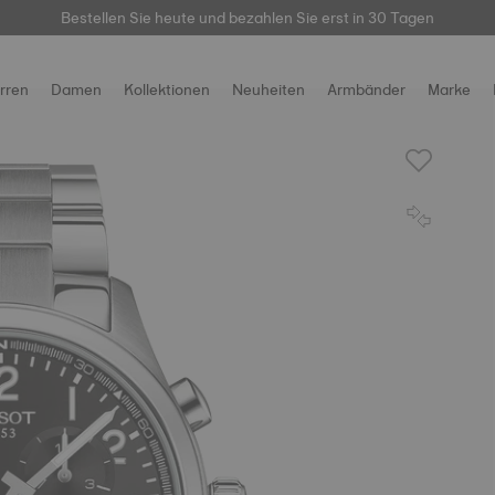
hier
Bestellen Sie heute und bezahlen Sie erst in 30 Tagen
Kostenloser Standardversand und Rücksendung
rren
Damen
Kollektionen
Neuheiten
Armbänder
Marke