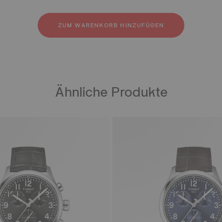
likon
6L-Edelstahl
utschuk
ZUM WARENKORB HINZUFÜGEN
Ähnliche Produkte