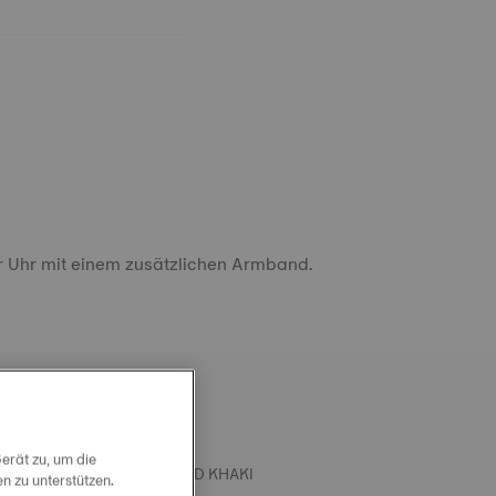
r Uhr mit einem zusätzlichen Armband.
erät zu, um die
L TISSOT SILIKONARMBAND KHAKI
 zu unterstützen.