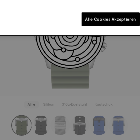
BANDAN
€ 45,00
Khaki
Sch
Alle Cookies Akzeptieren
MEHR AN
Alle
Silikon
316L-Edelstahl
Kautschuk
rapConfigurator