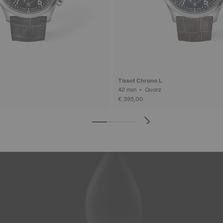
Tissot Chrono L
42 mm • Quarz
€ 395,00