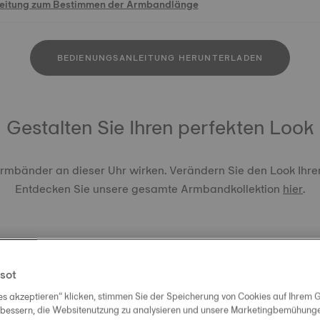
leitung zum Bestimmen der Armbandlänge
BEDIENUNGSANLEITUNG HERUNTERLADEN
Gestalten Sie Ihren perfekten Look
Armbänder an dieser Uhr wirken. Verändern Sie den Look Ihre
Entdecken Sie unsere gesamte Armbandkollektion
hier
.
sot
es akzeptieren“ klicken, stimmen Sie der Speicherung von Cookies auf Ihrem G
ORIGINA
rbessern, die Websitenutzung zu analysieren und unsere Marketingbemühungen