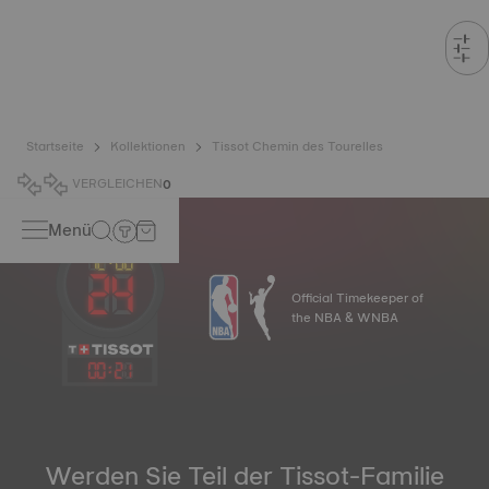
Startseite
Kollektionen
Tissot Chemin des Tourelles
VERGLEICHEN
0
Menü
Official Timekeeper of
the NBA & WNBA
00
:
21
Werden Sie Teil der Tissot-Familie