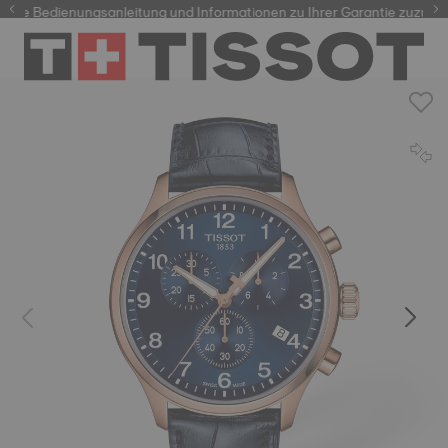
re Bedienungsanleitung und Informationen zu Ihrer Garantie zuzugreif