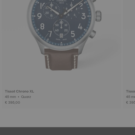
Tissot Chrono XL
Tiss
45 mm • Quarz
€ 395,00
€ 39