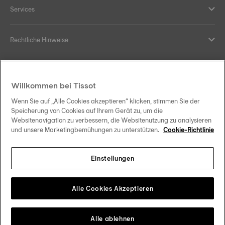
Services
Rechtliche Hinweise
Hilfe und Kontakt
Willkommen bei Tissot
Ihre Vorteile
Wenn Sie auf „Alle Cookies akzeptieren“ klicken, stimmen Sie der
Speicherung von Cookies auf Ihrem Gerät zu, um die
Websitenavigation zu verbessern, die Websitenutzung zu analysieren
und unsere Marketingbemühungen zu unterstützen.
Cookie-Richtlinie
Folgen Sie uns in den sozialen Medien
Einstellungen
Österreich
Zu einem anderen Land wechseln
Tissot Copyrights 2026
Alle Cookies Akzeptieren
Alle ablehnen