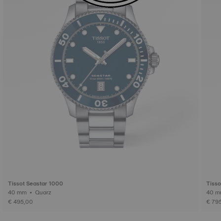
Tissot Seastar 1000
Tisso
40 mm • Quarz
€ 495,00
€ 79