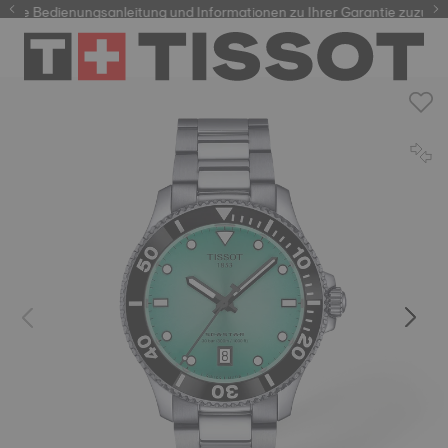
re Bedienungsanleitung und Informationen zu Ihrer Garantie zuzugreif