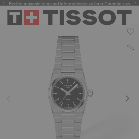
re Bedienungsanleitung und Informationen zu Ihrer Garantie zuzugreife