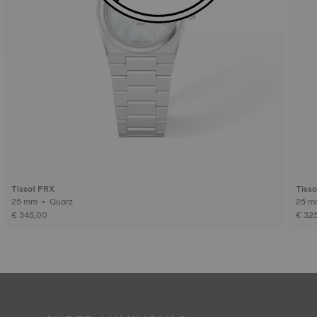
Tissot PRX
Tiss
25 mm • Quarz
€ 345,00
€ 32