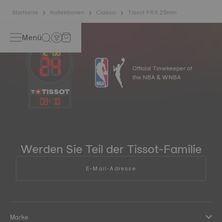
Startseite
Kollektionen
Classic
Tissot PRX 25mm
Menü
Official Timekeeper of
the NBA & WNBA
03
:
10
Werden Sie Teil der Tissot-Familie
E-Mail-Adresse
Marke