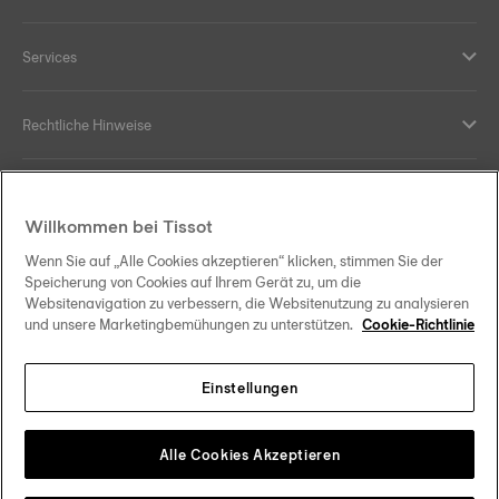
Services
Rechtliche Hinweise
Hilfe und Kontakt
Willkommen bei Tissot
Ihre Vorteile
Wenn Sie auf „Alle Cookies akzeptieren“ klicken, stimmen Sie der
Speicherung von Cookies auf Ihrem Gerät zu, um die
Websitenavigation zu verbessern, die Websitenutzung zu analysieren
und unsere Marketingbemühungen zu unterstützen.
Cookie-Richtlinie
Folgen Sie uns in den sozialen Medien
Einstellungen
Österreich
Zu einem anderen Land wechseln
Tissot Copyrights 2026
Alle Cookies Akzeptieren