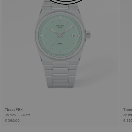
Tissot PRX
Tiss
35 mm • Quarz
€ 395,00
€ 39