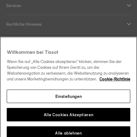
Services
Rechtliche Hinweise
Hilfe und Kontakt
Willkommen bei Tissot
Ihre Vorteile
Wenn Sie auf „Alle Cookies akzeptieren“ klicken, stimmen Sie der
Speicherung von Cookies auf Ihrem Gerät zu, um die
Websitenavigation zu verbessern, die Websitenutzung zu analysieren
und unsere Marketingbemühungen zu unterstützen.
Cookie-Richtlinie
Folgen Sie uns in den sozialen Medien
Einstellungen
Österreich
Zu einem anderen Land wechseln
Tissot Copyrights 2026
Alle Cookies Akzeptieren
Alle ablehnen