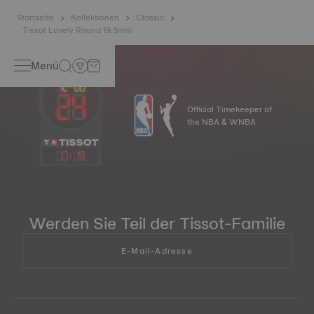
Startseite
Kollektionen
Classic
Tissot Lovely Round 19.5mm
Menü
Official Timekeeper of
the NBA & WNBA
17
:
19
Werden Sie Teil der Tissot-Familie
E-Mail-Adresse