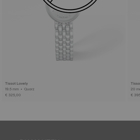
Tissot Lovely
Tisso
19.5 mm • Quarz
€ 325,00
€ 39