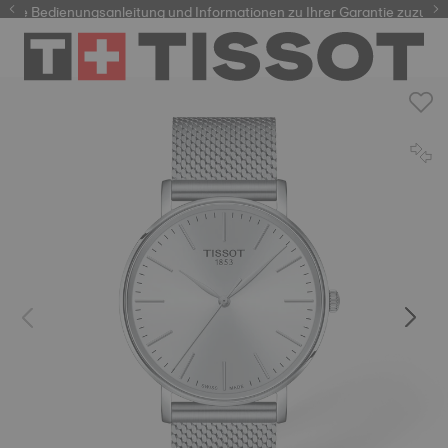
re Bedienungsanleitung und Informationen zu Ihrer Garantie zuzugreif