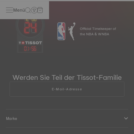
Menü
Official Timekeeper of
the NBA & WNBA
01
:
56
Werden Sie Teil der Tissot-Familie
E-Mail-Adresse
Marke