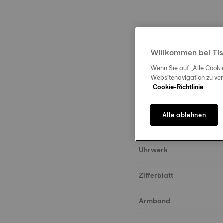
Willkommen bei Tis
Wenn Sie auf „Alle Cooki
Beschreibung
Websitenavigation zu ve
Cookie-Richtlinie
Über die Uhr
Alle ablehnen
Gehäuse & Glas
Uhrwerk
Zifferblatt
Armband