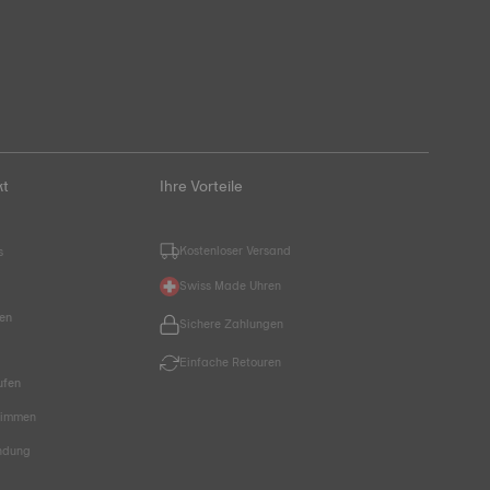
kt
Ihre Vorteile
Kostenloser Versand
s
Swiss Made Uhren
hen
Sichere Zahlungen
Einfache Retouren
ufen
timmen
endung