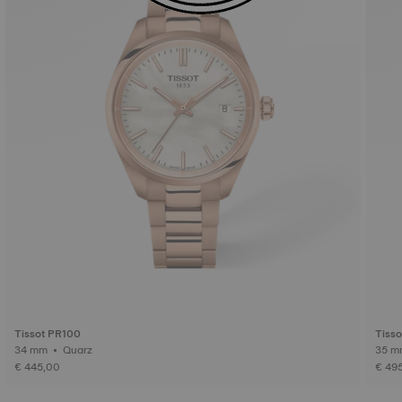
Tissot PR100
Tiss
34 mm • Quarz
€ 445,00
€ 49