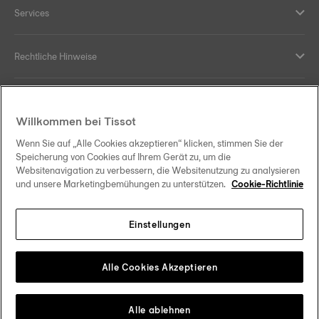
Services
Rechtliche Hinweise
Hilfe und Kontakt
Willkommen bei Tissot
Ihre Vorteile
Wenn Sie auf „Alle Cookies akzeptieren“ klicken, stimmen Sie der
Speicherung von Cookies auf Ihrem Gerät zu, um die
Websitenavigation zu verbessern, die Websitenutzung zu analysieren
und unsere Marketingbemühungen zu unterstützen.
Cookie-Richtlinie
Folgen Sie uns in den sozialen Medien
Einstellungen
Österreich
Zu einem anderen Land wechseln
Tissot Copyrights 2026
Alle Cookies Akzeptieren
Alle ablehnen