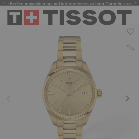
re Bedienungsanleitung und Informationen zu Ihrer Garantie zuzugreif