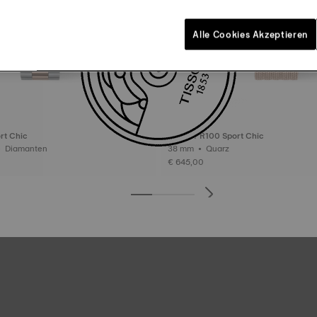
Alle Cookies Akzeptieren
rt Chic
Tissot PR100 Sport Chic
38 mm • Quarz • Diamanten
38 mm • Quarz
€ 645,00