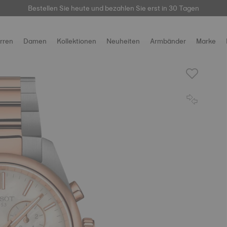
hier
Bestellen Sie heute und bezahlen Sie erst in 30 Tagen
Kostenloser Standardversand und Rücksendung
rren
Damen
Kollektionen
Neuheiten
Armbänder
Marke