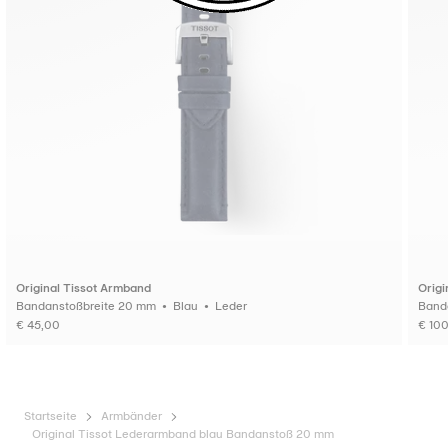
Original Tissot Armband
Origi
Bandanstoßbreite 20 mm • Blau • Leder
€ 45,00
€ 10
Startseite
Armbänder
Original Tissot Lederarmband blau Bandanstoß 20 mm