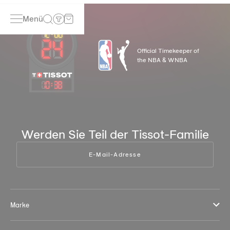
Menü
Official Timekeeper of
the NBA & WNBA
10
:
38
Werden Sie Teil der Tissot-Familie
E-Mail-Adresse
Marke