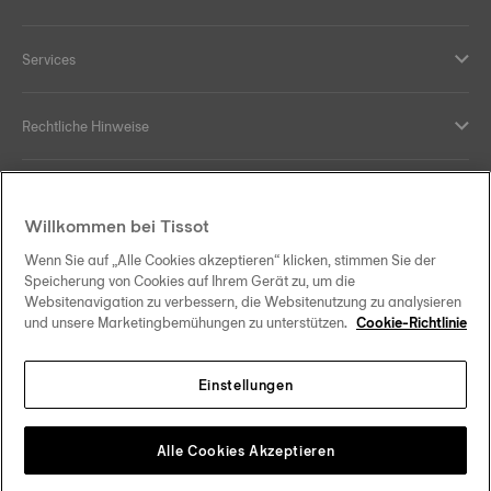
Services
Rechtliche Hinweise
Hilfe und Kontakt
Willkommen bei Tissot
Ihre Vorteile
Wenn Sie auf „Alle Cookies akzeptieren“ klicken, stimmen Sie der
Speicherung von Cookies auf Ihrem Gerät zu, um die
Websitenavigation zu verbessern, die Websitenutzung zu analysieren
und unsere Marketingbemühungen zu unterstützen.
Cookie-Richtlinie
Folgen Sie uns in den sozialen Medien
Einstellungen
Österreich
Zu einem anderen Land wechseln
Tissot Copyrights 2026
Alle Cookies Akzeptieren