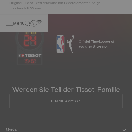
Original Tissot Textilarmband mit Lederelementen beige
Bandanstoß 22 mm
Menü
Official Timekeeper of
the NBA & WNBA
15
:
02
Werden Sie Teil der Tissot-Familie
E-Mail-Adresse
Marke