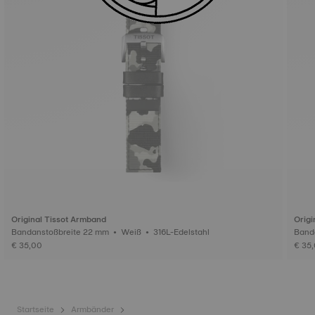
Original Tissot Armband
Origi
Bandanstoßbreite 22 mm • Weiß • 316L-Edelstahl
€ 35,00
€ 35
Startseite
Armbänder