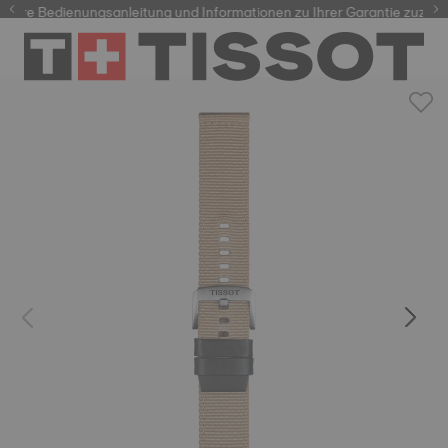
hre Bedienungsanleitung und Informationen zu Ihrer Garantie zuzugrei