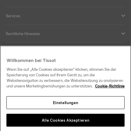
Services
Rechtliche Hinweise
Hilfe und Kontakt
Willkommen bei Tissot
Ihre Vorteile
Wenn Sie auf „Alle Cookies akzeptieren“ klicken, stimmen Sie der
Speicherung von Cookies auf Ihrem Gerät zu, um die
Websitenavigation zu verbessern, die Websitenutzung zu analysieren
und unsere Marketingbemühungen zu unterstützen.
Cookie-Richtlinie
Folgen Sie uns in den sozialen Medien
Einstellungen
Österreich
Zu einem anderen Land wechseln
Tissot Copyrights 2026
Alle Cookies Akzeptieren