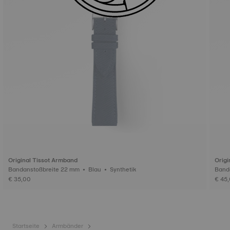
Original Tissot Armband
Origi
Bandanstoßbreite 22 mm • Blau • Synthetik
€ 35,00
€ 45
Startseite
Armbänder