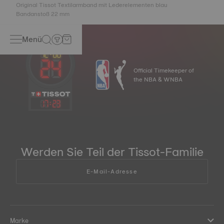
Original Tissot Textilarmband mit Lederelementen blau
Bandanstoß 22 mm
Menü
Official Timekeeper of
the NBA & WNBA
17
:
23
Werden Sie Teil der Tissot-Familie
E-Mail-Adresse
Marke