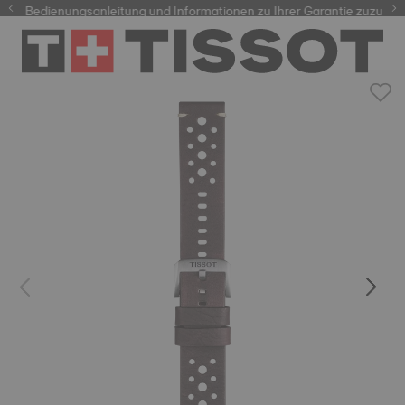
re Bedienungsanleitung und Informationen zu Ihrer Garantie zuzugreif