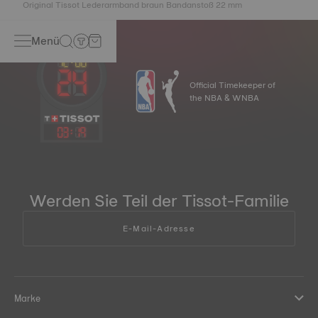
Original Tissot Lederarmband braun Bandanstoß 22 mm
Menü
Official Timekeeper of
the NBA & WNBA
03
:
19
Werden Sie Teil der Tissot-Familie
E-Mail-Adresse
Marke