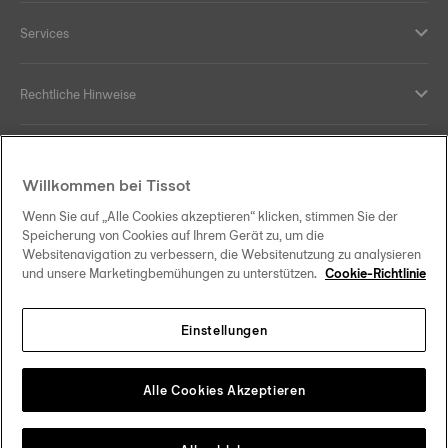
Services
Rechtliche Hinweise
Hilfe und Kontakt
Willkommen bei Tissot
Ihre Vorteile
Wenn Sie auf „Alle Cookies akzeptieren“ klicken, stimmen Sie der
Speicherung von Cookies auf Ihrem Gerät zu, um die
Websitenavigation zu verbessern, die Websitenutzung zu analysieren
und unsere Marketingbemühungen zu unterstützen.
Cookie-Richtlinie
Folgen Sie uns in den sozialen Medien
Einstellungen
Österreich
Zu einem anderen Land wechseln
Tissot Copyrights 2026
Alle Cookies Akzeptieren