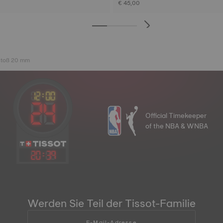
€ 45,00
nstoß 20 mm
Official Timekeeper
of the NBA & WNBA
20
:
39
Werden Sie Teil der Tissot-Familie
E-Mail-Adresse