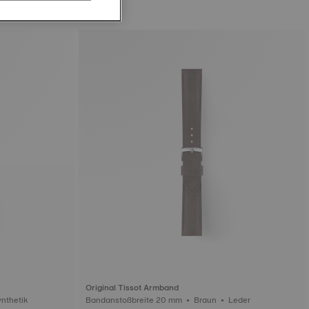
Original Tissot Armband
oßbreite 20 mm • Gelb • Synthetik
Bandanstoßbreite 20 mm • Braun • Leder