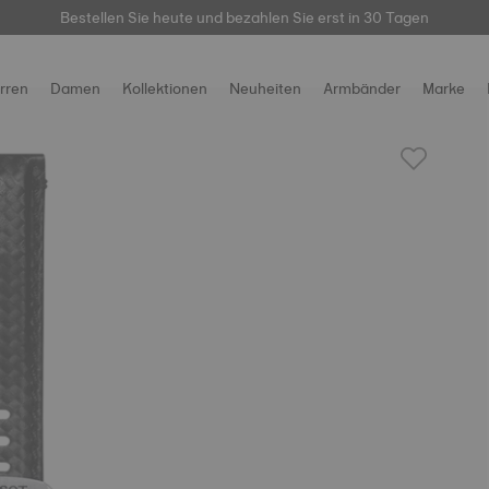
hier
Bestellen Sie heute und bezahlen Sie erst in 30 Tagen
rren
Damen
Kollektionen
Neuheiten
Armbänder
Marke