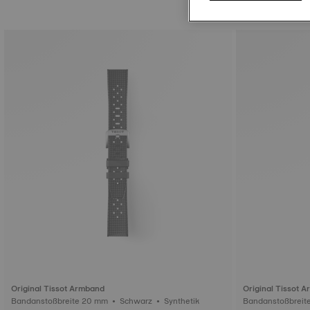
Original Tissot Armband
Original Tissot 
Bandanstoßbreite 20 mm • Schwarz • Synthetik