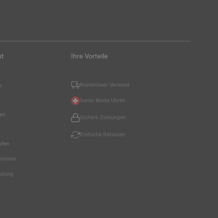
kt
Ihre Vorteile
Kostenloser Versand
s
Swiss Made Uhren
hen
Sichere Zahlungen
Einfache Retouren
ufen
timmen
endung