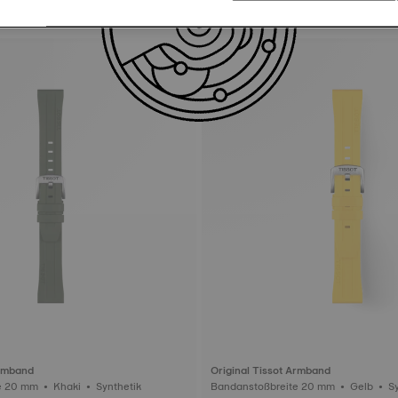
Armband
Original Tissot Armband
Bandanstoßbreite 20 mm • Khaki • Synthetik
Bandanst