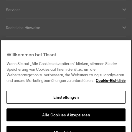
Services
Rechtliche Hinweise
Hilfe und Kontakt
Willkommen bei Tissot
Ihre Vorteile
Wenn Sie auf „Alle Cookies akzeptieren“ klicken, stimmen Sie der
Speicherung von Cookies auf Ihrem Gerät zu, um die
Websitenavigation zu verbessern, die Websitenutzung zu analysieren
und unsere Marketingbemühungen zu unterstützen.
Cookie-Richtlinie
Folgen Sie uns in den sozialen Medien
Einstellungen
Österreich
Zu einem anderen Land wechseln
Tissot Copyrights 2026
Alle Cookies Akzeptieren