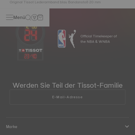
Original Tissot Lederarmband blau Bandanstoß 20 mm
Menü
Official Timekeeper of
the NBA & WNBA
23
:
40
Werden Sie Teil der Tissot-Familie
E-Mail-Adresse
Marke