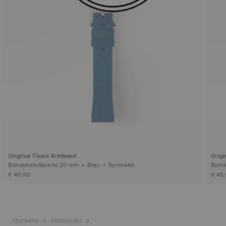
Original Tissot Armband
Origi
Bandanstoßbreite 20 mm • Blau • Synthetik
€ 45,00
€ 45
Startseite
Armbänder