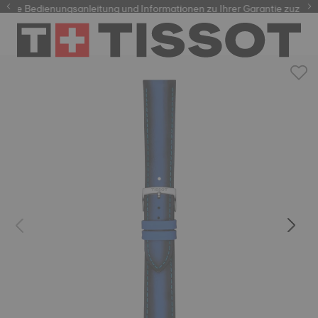
hre Bedienungsanleitung und Informationen zu Ihrer Garantie zuzugrei