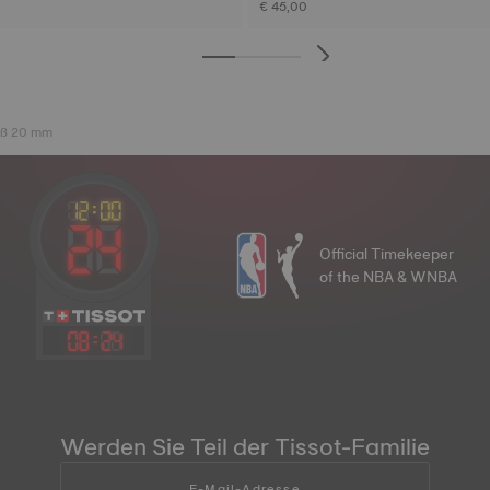
€ 45,00
oß 20 mm
Official Timekeeper
of the NBA & WNBA
08
:
24
Werden Sie Teil der Tissot-Familie
E-Mail-Adresse