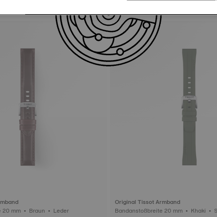
Armband
Original Tissot Armband
Bandanstoßbreite 20 mm • Braun • Leder
Band