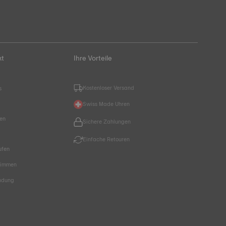
kt
Ihre Vorteile
Kostenloser Versand
s
Swiss Made Uhren
hen
Sichere Zahlungen
Einfache Retouren
ufen
timmen
endung