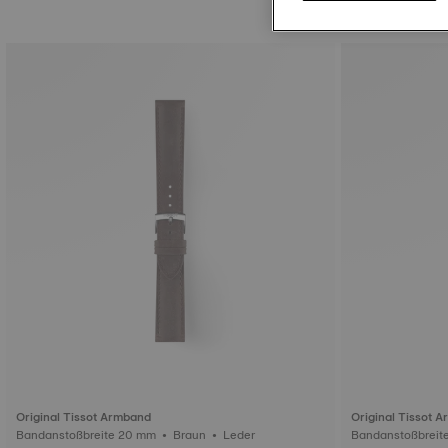
Original Tissot Armband
Original Tissot 
Bandanstoßbreite 20 mm • Braun • Leder