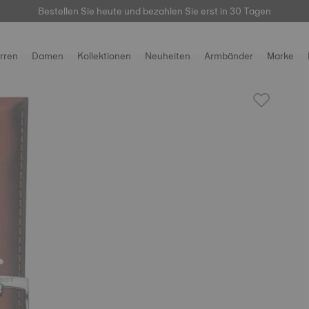
hier
Bestellen Sie heute und bezahlen Sie erst in 30 Tagen
rren
Damen
Kollektionen
Neuheiten
Armbänder
Marke