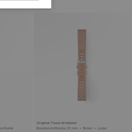
Original Tissot Armband
anstoßbreite 20 mm • Khaki • Synthetik
Bandanstoßbreite 20 mm • Braun • Leder