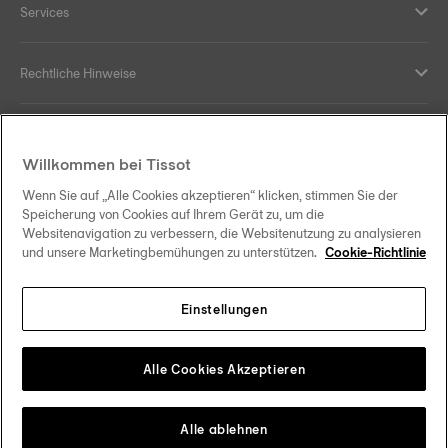
Services
Rechtliche Hinweise
Hilfe und Kontakt
Willkommen bei Tissot
Ihre Vorteile
Wenn Sie auf „Alle Cookies akzeptieren“ klicken, stimmen Sie der
Speicherung von Cookies auf Ihrem Gerät zu, um die
Websitenavigation zu verbessern, die Websitenutzung zu analysieren
und unsere Marketingbemühungen zu unterstützen.
Cookie-Richtlinie
Folgen Sie uns in den sozialen Medien
Einstellungen
Österreich
Zu einem anderen Land wechseln
Tissot Copyrights 2026
Alle Cookies Akzeptieren
Alle ablehnen