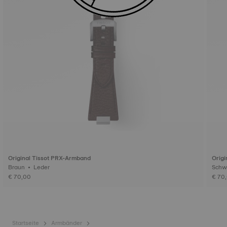
Original Tissot PRX-Armband
Origi
Braun • Leder
€ 70,00
€ 70
Startseite
Armbänder