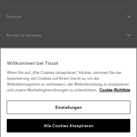
Services
Rechtliche Hinweise
Hilfe und Kontakt
Willkommen bei Tissot
Ihre Vorteile
Wenn Sie auf „Alle Cookies akzeptieren“ klicken, stimmen Sie der
Speicherung von Cookies auf Ihrem Gerät zu, um die
Websitenavigation zu verbessern, die Websitenutzung zu analysieren
und unsere Marketingbemühungen zu unterstützen.
Cookie-Richtlinie
Folgen Sie uns in den sozialen Medien
Einstellungen
Österreich
Zu einem anderen Land wechseln
Tissot Copyrights 2026
Alle Cookies Akzeptieren