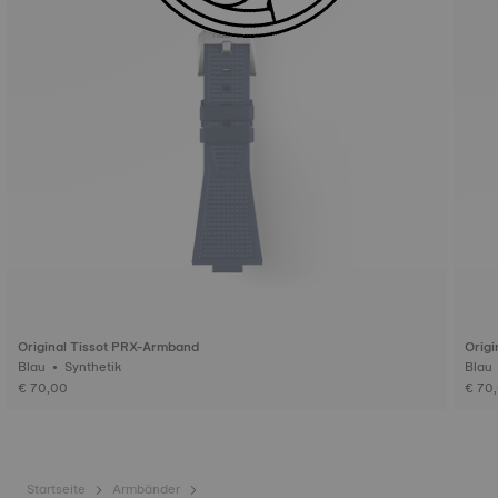
Original Tissot PRX-Armband
Origi
Blau • Synthetik
€ 70,00
€ 70
Startseite
Armbänder