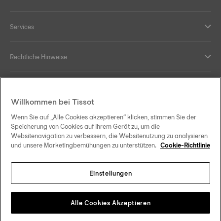
Services
Rechtliche Hinweise
Hilfe und Kontakt
Willkommen bei Tissot
Ihre Vorteile
Wenn Sie auf „Alle Cookies akzeptieren“ klicken, stimmen Sie der
Speicherung von Cookies auf Ihrem Gerät zu, um die
Websitenavigation zu verbessern, die Websitenutzung zu analysieren
und unsere Marketingbemühungen zu unterstützen.
Cookie-Richtlinie
Folgen Sie uns in den sozialen Medien
Einstellungen
Österreich
Zu einem anderen Land wechseln
Tissot Copyrights 2026
Alle Cookies Akzeptieren