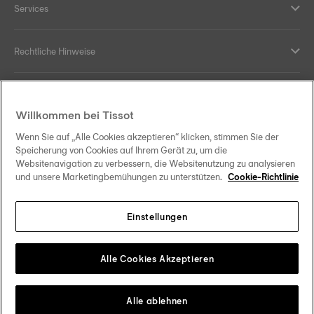
Services
Rechtliche Hinweise
Hilfe und Kontakt
Willkommen bei Tissot
Ihre Vorteile
Wenn Sie auf „Alle Cookies akzeptieren“ klicken, stimmen Sie der
Speicherung von Cookies auf Ihrem Gerät zu, um die
Websitenavigation zu verbessern, die Websitenutzung zu analysieren
und unsere Marketingbemühungen zu unterstützen.
Cookie-Richtlinie
Folgen Sie uns in den sozialen Medien
Einstellungen
Österreich
Zu einem anderen Land wechseln
Tissot Copyrights 2026
Alle Cookies Akzeptieren
Alle ablehnen