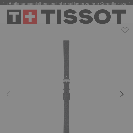
re Bedienungsanleitung und Informationen zu Ihrer Garantie zuzugreif