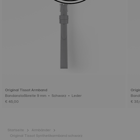
Original Tissot Armband
Origi
Bandanstoßbreite 9 mm • Schwarz • Leder
€ 45,00
€ 35
Startseite
Armbänder
Original Tissot Synthetikarmband schwarz