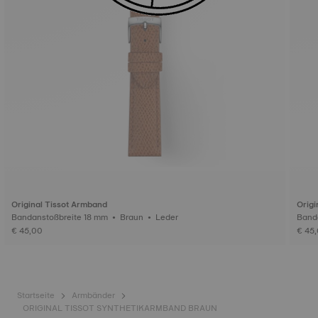
Original Tissot Armband
Origi
Bandanstoßbreite 18 mm • Braun • Leder
€ 45,00
€ 45
Startseite
Armbänder
ORIGINAL TISSOT SYNTHETIKARMBAND BRAUN