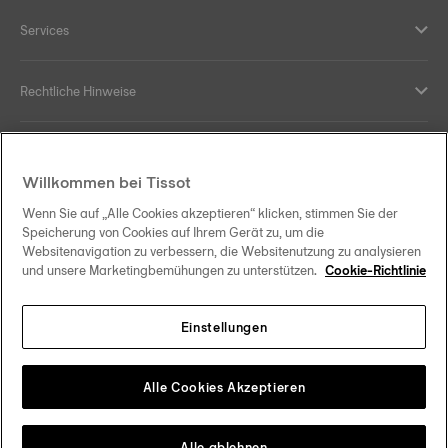
Services
Rechtliche Hinweise
Hilfe und Kontakt
Willkommen bei Tissot
Ihre Vorteile
Wenn Sie auf „Alle Cookies akzeptieren“ klicken, stimmen Sie der
Speicherung von Cookies auf Ihrem Gerät zu, um die
Websitenavigation zu verbessern, die Websitenutzung zu analysieren
und unsere Marketingbemühungen zu unterstützen.
Cookie-Richtlinie
Folgen Sie uns in den sozialen Medien
Einstellungen
Österreich
Zu einem anderen Land wechseln
Tissot Copyrights 2026
Alle Cookies Akzeptieren
Alle ablehnen