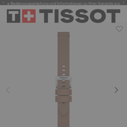
hre Bedienungsanleitung und Informationen zu Ihrer Garantie zuzugrei