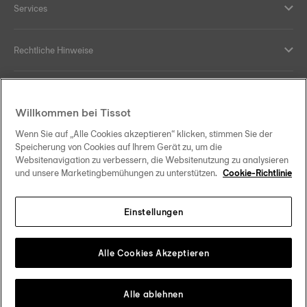
Services
Rechtliche Hinweise
Hilfe und Kontakt
Willkommen bei Tissot
Ihre Vorteile
Wenn Sie auf „Alle Cookies akzeptieren“ klicken, stimmen Sie der
Speicherung von Cookies auf Ihrem Gerät zu, um die
Websitenavigation zu verbessern, die Websitenutzung zu analysieren
und unsere Marketingbemühungen zu unterstützen.
Cookie-Richtlinie
Folgen Sie uns in den sozialen Medien
Einstellungen
Österreich
Zu einem anderen Land wechseln
Tissot Copyrights 2026
Alle Cookies Akzeptieren
Alle ablehnen