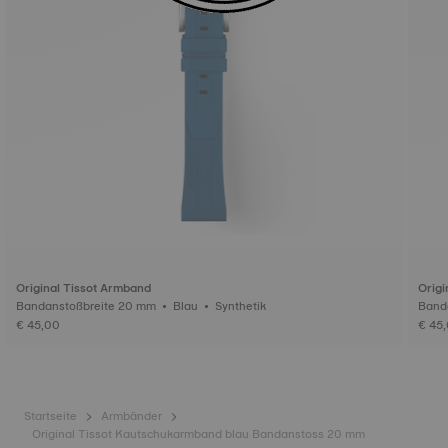
Original Tissot Armband
Origi
Bandanstoßbreite 20 mm • Blau • Synthetik
€ 45,00
€ 45
Startseite
Armbänder
Original Tissot Kautschukarmband blau Bandanstoss 20 mm