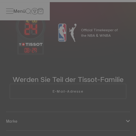
Menü
Official Timekeeper of
the NBA & WNBA
08
:
29
Werden Sie Teil der Tissot-Familie
E-Mail-Adresse
Marke