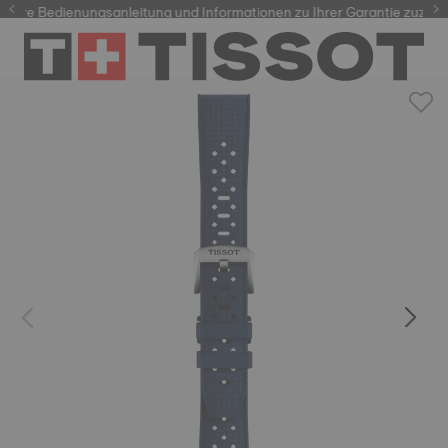
hre Bedienungsanleitung und Informationen zu Ihrer Garantie zuzugrei