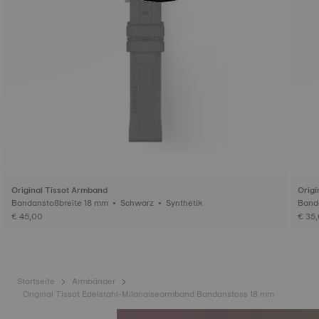
Original Tissot Armband
Origi
Bandanstoßbreite 18 mm • Schwarz • Synthetik
€ 45,00
€ 35
Startseite
Armbänder
Original Tissot Edelstahl-Milanaisearmband Bandanstoss 18 mm