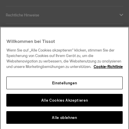
Rechtliche Hinweise
Hilfe und Kontakt
Willkommen bei Tissot
Ihre Vorteile
Wenn Sie auf „Alle Cookies akzeptieren“ klicken, stimmen Sie der
Speicherung von Cookies auf Ihrem Gerät zu, um die
Websitenavigation zu verbessern, die Websitenutzung zu analysieren
und unsere Marketingbemühungen zu unterstützen.
Cookie-Richtlinie
Folgen Sie uns in den sozialen Medien
Einstellungen
Österreich
Zu einem anderen Land wechseln
Tissot Copyrights 2026
Alle Cookies Akzeptieren
Alle ablehnen