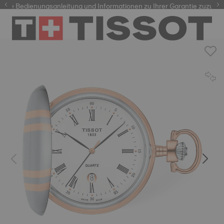
re Bedienungsanleitung und Informationen zu Ihrer Garantie zuzugreif