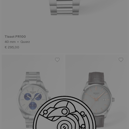
Tissot PR100
40 mm • Quarz
€ 295,00