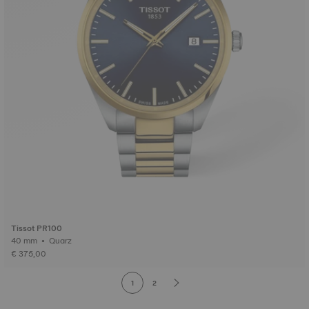
Tissot PR100
40 mm • Quarz
€ 375,00
1
2