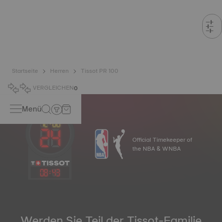
Startseite
Herren
Tissot PR 100
VERGLEICHEN
0
Menü
Official Timekeeper of
the NBA & WNBA
08
:
43
Werden Sie Teil der Tissot-Familie