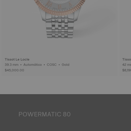
Tissot Le Locle
Tisso
39.3 mm • Automático • COSC • Gold
$45,000.00
$8,19
POWERMATIC 80
Un reloj automático funciona con la energía de la persona
que lo lleva. El movimiento de la muñeca permite que el