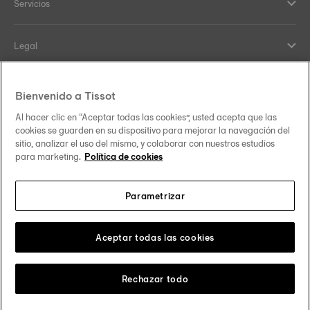
Servicios
Legal
Ayuda y Contacto
Bienvenido a Tissot
Al hacer clic en “Aceptar todas las cookies”, usted acepta que las
Our commitments
cookies se guarden en su dispositivo para mejorar la navegación del
sitio, analizar el uso del mismo, y colaborar con nuestros estudios
para marketing.
Política de cookies
Parametrizar
Follow us on social media
México
Change country
Tissot Copyrights 2026
Aceptar todas las cookies
Rechazar todo