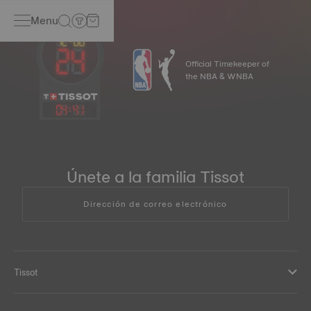
Menu
Official Timekeeper of
the NBA & WNBA
04
:
41
Únete a la familia Tissot
Dirección de correo electrónico
Tissot