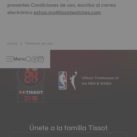
presentes Condiciones de uso, escriba al correo
electrónico
eshop.mx@tissotwatches.com
Home
Términos de uso
Menu
Official Timekeeper of
the NBA & WNBA
07
:
48
Únete a la familia Tissot