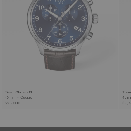
Tissot Chrono XL
Tisso
45 mm • Cuarzo
$8,390.00
$13,