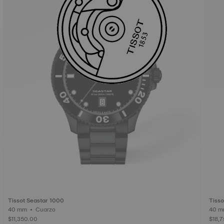
Tissot Seastar 1000
Tisso
40 mm • Cuarzo
$11,350.00
$18,