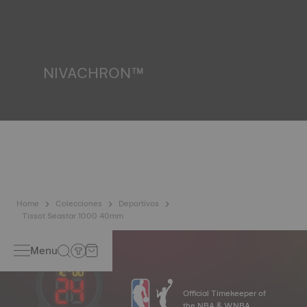
pruebas, incluida una de resistencia al agua. Tissot
comprueba la capacidad del reloj para resistir impactos y
presión, así como la penetración de líquidos, gases y
polvo, reproduciendo las condiciones reales en las que
podría encontrarse el reloj. *Imagen no contractual
NIVACHRON™
Dado que los campos magnéticos generados por nuestros
objetos electrónicos (teléfono móvil, ordenador, radio,
cierre magnético, etc.) están cada vez más presentes en
nuestra vida cotidiana, Tissot ha desarrollado una nueva
aleación vanguardista a base de titanio para preservar la
precisión de sus relojes. El resorte de espiral Nivachron™
se considera mucho más resistente e inalterable a los
campos magnéticos que los resortes estándar. *Imagen no
contractual
Home
Colecciones
Deportivos
Tissot Seastar 1000 40mm
Menu
Official Timekeeper of
the NBA & WNBA