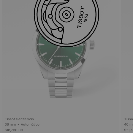
Tissot Gentleman
Tiss
38 mm • Automático
$16,750.00
$19,