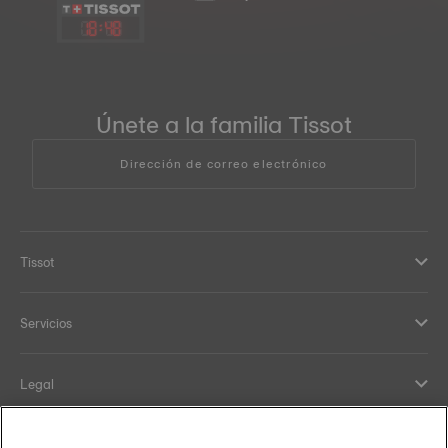
18
:
48
Únete a la familia Tissot
Dirección de correo electrónico
Tissot
Servicios
Legal
Ayuda y Contacto