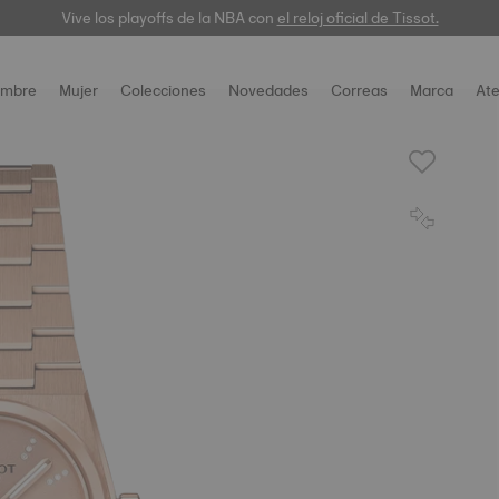
Vive los playoffs de la NBA con
el reloj oficial de Tissot.
mbre
Mujer
Colecciones
Novedades
Correas
Marca
Ate