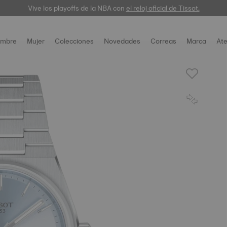
Vive los playoffs de la NBA con
el reloj oficial de Tissot.
mbre
Mujer
Colecciones
Novedades
Correas
Marca
Ate