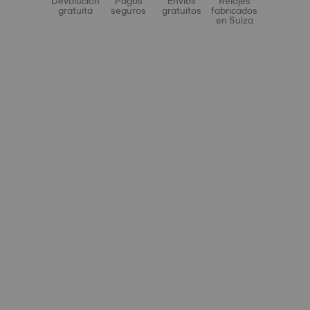
Devolución
Pagos
Envíos
Relojes
gratuita
seguros
gratuitos
fabricados
en Suiza