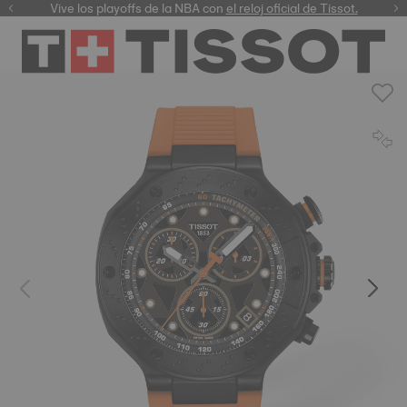
Vive los playoffs de la NBA con
el reloj oficial de Tissot.