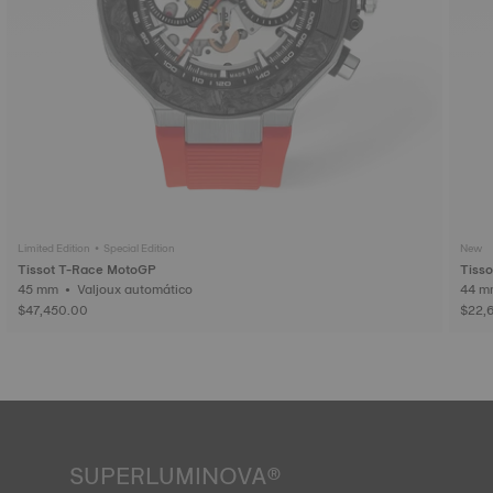
Limited Edition • Special Edition
New
Tissot T-Race MotoGP
Tisso
45 mm • Valjoux automático
$47,450.00
$22,
SUPERLUMINOVA®