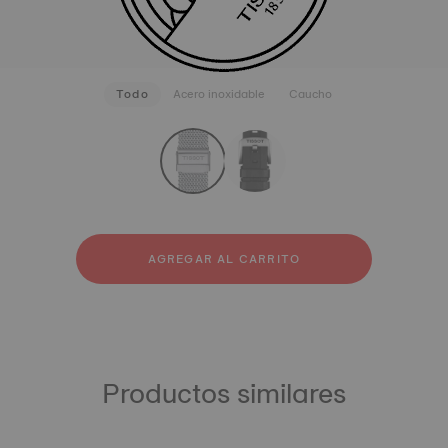
Todo
Acero inoxidable
Caucho
strapConfigurator
Acero inoxidable
Caucho
AGREGAR AL CARRITO
Productos similares