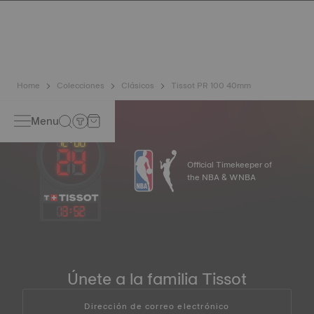
presión, así como la penetración de líquidos, gases y
polvo, reproduciendo las condiciones reales en las que
podría encontrarse el reloj. *Imagen no contractual
Home
Colecciones
Clásicos
Tissot PR 100 40mm
Menu
Official Timekeeper of
the NBA & WNBA
13
:
52
Únete a la familia Tissot
Dirección de correo electrónico