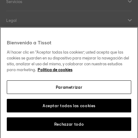
Servicios
Legal
Ayuda y Contacto
Bienvenido a Tissot
Al hacer clic en “Aceptar todas las cookies”, usted acepta que las
Our commitments
cookies se guarden en su dispositivo para mejorar la navegación del
sitio, analizar el uso del mismo, y colaborar con nuestros estudios
para marketing.
Política de cookies
Parametrizar
Follow us on social media
México
Change country
Tissot Copyrights 2026
Aceptar todas las cookies
Rechazar todo