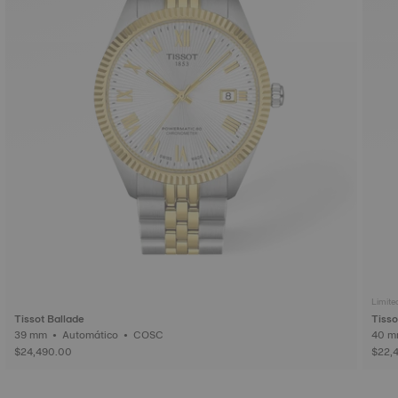
Limite
Tissot Ballade
Tisso
39 mm • Automático • COSC
$24,490.00
$22,