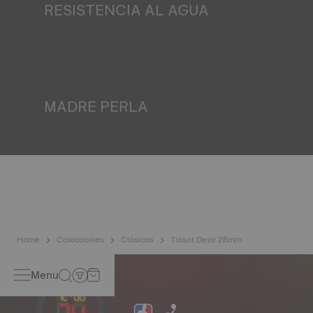
RESISTENCIA AL AGUA
Todas las cajas de los relojes Tissot se someten a varias
pruebas, incluida una de resistencia al agua. Tissot
comprueba la capacidad del reloj para resistir impactos y
presión, así como la penetración de líquidos, gases y
polvo, reproduciendo las condiciones reales en las que
podría encontrarse el reloj. *Imagen no contractual
MADRE PERLA
La madre perla se forma en las profundidades del mar y
alberga características muy singulares, como la
iridiscencia y la opalescencia. No hay dos ejemplares
iguales, lo que confiere al reloj un carácter único,
especialmente para los relojes femeninos, tanto en la
esfera como en otros elementos. *Imagen no contractual
Home
Colecciones
Clásicos
Tissot Desir 28mm
Menu