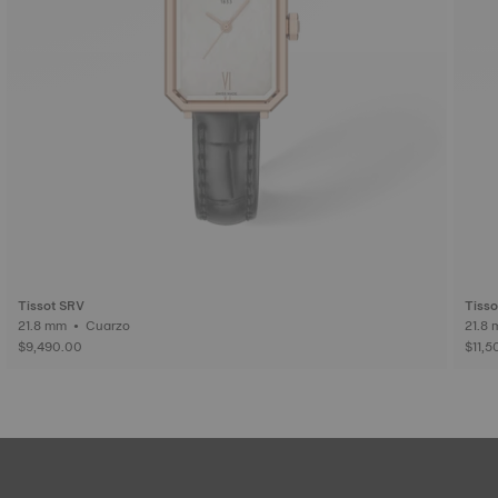
Tissot SRV
Tisso
21.8 mm • Cuarzo
$9,490.00
$11,5