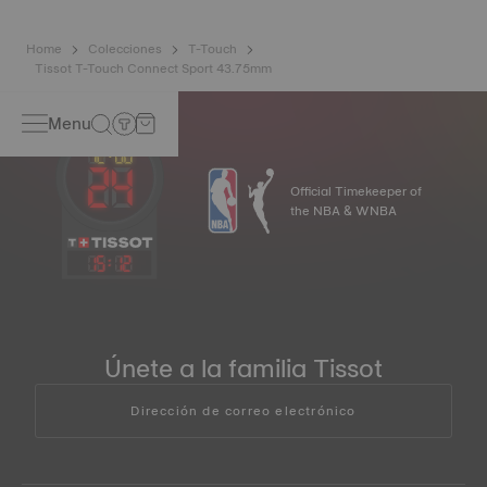
el reloj nunca perderá su brillo. *Imagen no contractual
Home
Colecciones
T-Touch
Tissot T-Touch Connect Sport 43.75mm
Menu
Official Timekeeper of
the NBA & WNBA
15
:
12
Únete a la familia Tissot
Dirección de correo electrónico