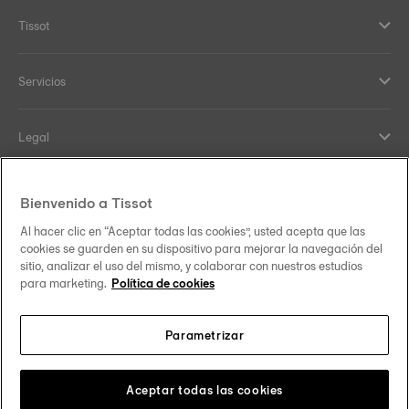
Tissot
Servicios
Legal
Ayuda y Contacto
Bienvenido a Tissot
Al hacer clic en “Aceptar todas las cookies”, usted acepta que las
Our commitments
cookies se guarden en su dispositivo para mejorar la navegación del
sitio, analizar el uso del mismo, y colaborar con nuestros estudios
para marketing.
Política de cookies
Parametrizar
Follow us on social media
México
Change country
Tissot Copyrights 2026
Aceptar todas las cookies