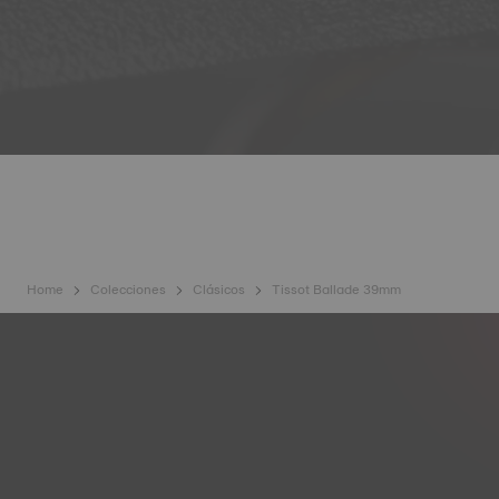
Home
Colecciones
Clásicos
Tissot Ballade 39mm