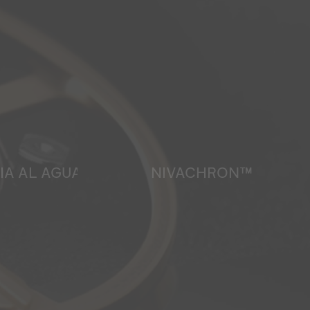
IA AL AGUA
NIVACHRON™