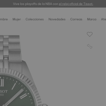
¡Compra tu nuevo reloj Tissot con Envío Gratis! y aprovecha hasta 6 MS
Vive los playoffs de la NBA con
el reloj oficial de Tissot.
mbre
Mujer
Colecciones
Novedades
Correas
Marca
Ate