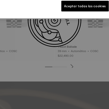
Aceptar todas las cookies
Tissot Ballade
39 mm • Automático • COSC
39 mm • Automático • COSC
$22,490.00