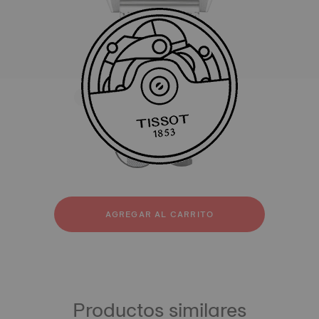
Todo
Acero inoxidable
Caucho
strapConfigurator
Acero inoxidable
Caucho
AGREGAR AL CARRITO
Productos similares