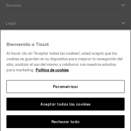
Servicios
Legal
Ayuda y Contacto
Bienvenido a Tissot
Al hacer clic en “Aceptar todas las cookies”, usted acepta que las
Our commitments
cookies se guarden en su dispositivo para mejorar la navegación del
sitio, analizar el uso del mismo, y colaborar con nuestros estudios
para marketing.
Política de cookies
Parametrizar
Follow us on social media
México
Change country
Tissot Copyrights 2026
Aceptar todas las cookies
Rechazar todo