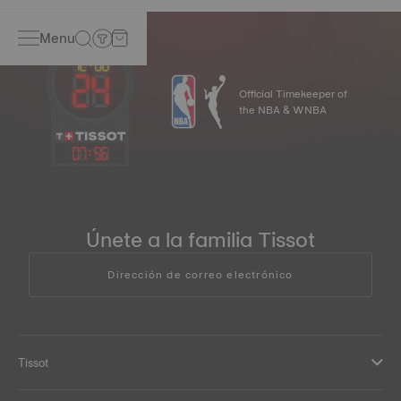
Menu
Official Timekeeper of
the NBA & WNBA
07
:
56
Únete a la familia Tissot
Dirección de correo electrónico
Tissot