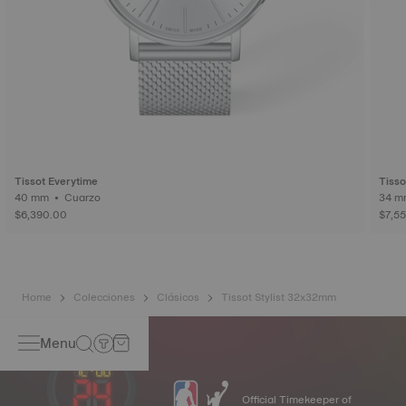
Tissot Everytime
Tiss
40 mm • Cuarzo
$6,390.00
$7,5
Home
Colecciones
Clásicos
Tissot Stylist 32x32mm
Menu
Official Timekeeper of