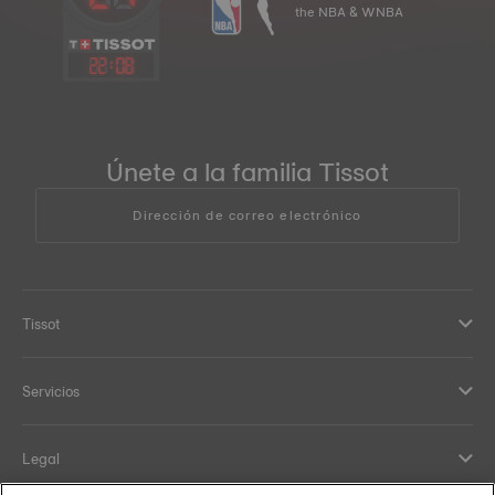
the NBA & WNBA
22
:
08
Únete a la familia Tissot
Dirección de correo electrónico
Tissot
Servicios
Legal