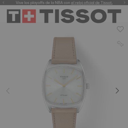
Vive los playoffs de la NBA con
el reloj oficial de Tissot.